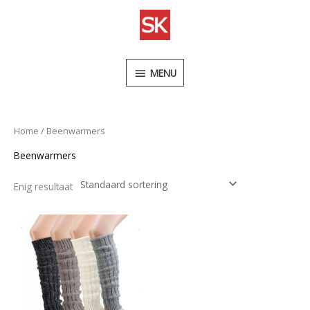
Ga
MENU
naar
de
inhoud
MENU
Home
/ Beenwarmers
Beenwarmers
Enig resultaat
Dit
product
heeft
meerdere
variaties.
Deze