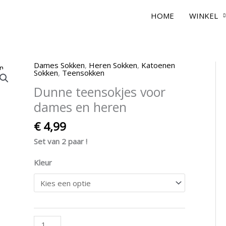
HOME
WINKEL
Dames Sokken
,
Heren Sokken
,
Katoenen
Dunne
Sokken
,
Teensokken
teensokjes
Dunne teensokjes voor
voor
dames
dames en heren
en
€
4,99
heren
aantal
Set van 2 paar !
Kleur