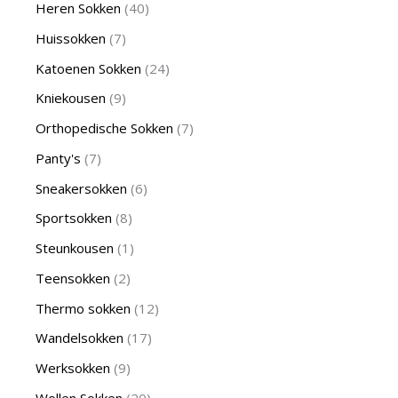
Heren Sokken
40
Huissokken
7
Katoenen Sokken
24
Kniekousen
9
Orthopedische Sokken
7
Panty's
7
Sneakersokken
6
Sportsokken
8
Steunkousen
1
Teensokken
2
Thermo sokken
12
Wandelsokken
17
Werksokken
9
Wollen Sokken
20