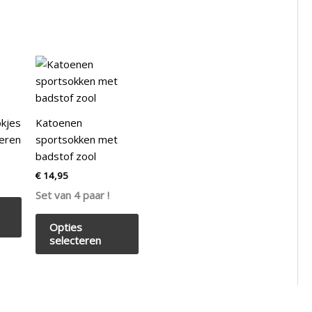
Dit
Dit
product
product
heeft
heeft
meerdere
meerdere
kjes
Katoenen
variaties.
variaties.
eren
sportsokken met
Deze
Deze
badstof zool
optie
optie
€
14,95
kan
kan
Set van 4 paar !
gekozen
gekozen
worden
worden
Opties
op
op
selecteren
de
de
productpagina
productpagina