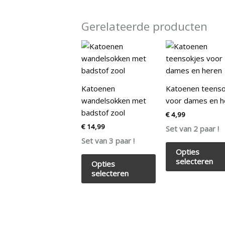
Gerelateerde producten
Dit
product
heeft
meerdere
Katoenen
Katoenen teenso
variaties.
wandelsokken met
voor dames en h
Deze
badstof zool
€
4,99
optie
€
14,99
Set van 2 paar !
kan
Set van 3 paar !
gekozen
Opties
worden
selecteren
Opties
op
selecteren
de
productpagina