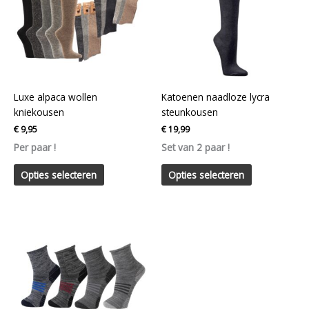
meerdere
meerdere
variaties.
variaties.
Deze
Deze
optie
optie
kan
kan
gekozen
gekozen
worden
worden
Luxe alpaca wollen
Katoenen naadloze lycra
op
op
kniekousen
steunkousen
de
de
€
9,95
€
19,99
productpagina
productpagin
Per paar !
Set van 2 paar !
Opties selecteren
Opties selecteren
Dit
product
heeft
meerdere
variaties.
Deze