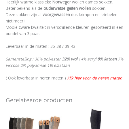
Heerlijk warme klassieke
Norweger
wollen dames sokken.
Beter bekend als de
ouderwetse geiten wollen
sokken.
Deze sokken zijn al
voorgewassen
dus krimpen en kriebelen
niet meer !
Mooie zware kwaliteit in verschillende kleuren gesorteerd in een
bundel van 3 paar.
Leverbaar in de maten : 35-38 / 39-42
Samenstelling : 36% polyester
32% wol
14% acryl
8% katoen
7%
viscose 2% polyamide 1% elastaan
( Ook leverbaar in heren maten )
Klik hier voor de heren maten
Gerelateerde producten
Dit
Dit
product
product
heeft
heeft