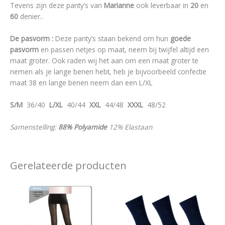
Tevens zijn deze panty’s van
Marianne
ook leverbaar in
20
en
60
denier..
De pasvorm :
Deze panty’s staan bekend om hun
goede
pasvorm
en passen netjes op maat, neem bij twijfel altijd een
maat groter. Ook raden wij het aan om een maat groter te
nemen als je lange benen hebt, heb je bijvoorbeeld confectie
maat 38 en lange benen neem dan een L/XL
S/M
36/40
L/XL
40/44
XXL
44/48
XXXL
48/52
Samenstelling:
88% Polyamide
12% Elastaan
Gerelateerde producten
Dit
Dit
product
product
heeft
heeft
meerdere
meerdere