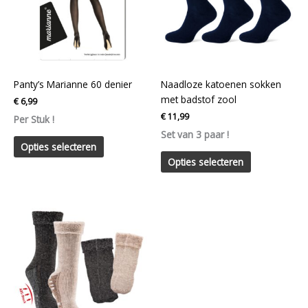
variaties.
variaties.
Deze
Deze
optie
optie
kan
kan
gekozen
gekozen
worden
worden
Panty’s Marianne 60 denier
Naadloze katoenen sokken
op
op
met badstof zool
€
6,99
de
de
€
11,99
Per Stuk !
productpagina
productpagin
Set van 3 paar !
Opties selecteren
Opties selecteren
Dit
product
heeft
meerdere
variaties.
Deze
optie